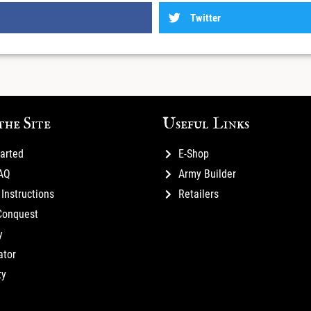
Twitter
the Site
Useful Links
tarted
E-Shop
FAQ
Army Builder
Instructions
Retailers
Conquest
y
ator
ty