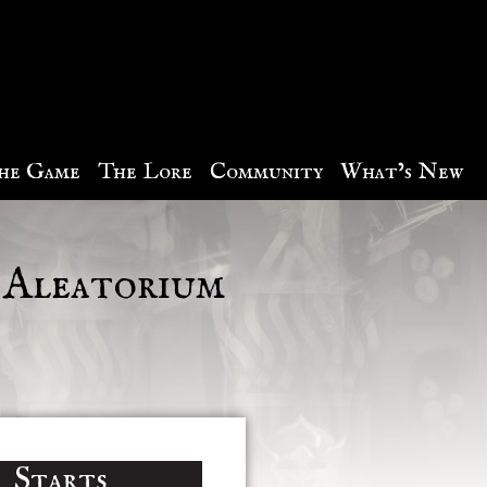
he Game
The Lore
Community
What’s New
m Aleatorium
Starts