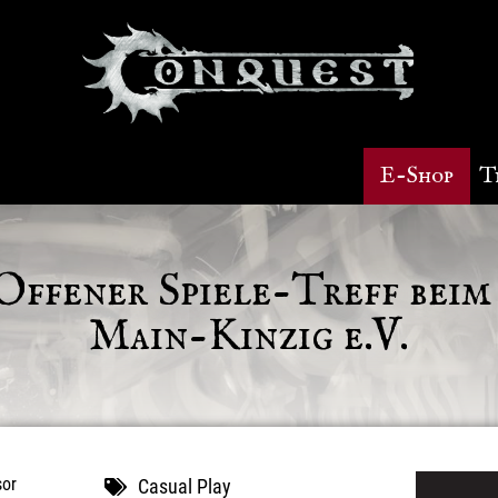
E-Shop
T
ffener Spiele-Treff bei
Main-Kinzig e.V.
Casual Play